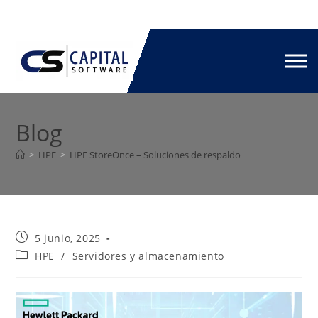
Blog
>
HPE
>
HPE StoreOnce – Soluciones de respaldo
5 junio, 2025
HPE
/
Servidores y almacenamiento